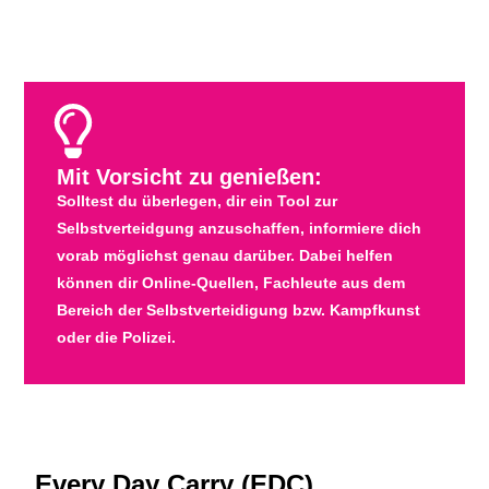
Mit Vorsicht zu genießen:
Solltest du überlegen, dir ein Tool zur
Selbstverteidgung anzuschaffen, informiere dich
vorab möglichst genau darüber. Dabei helfen
können dir Online-Quellen, Fachleute aus dem
Bereich der Selbstverteidigung bzw. Kampfkunst
oder die Polizei.
Every Day Carry (EDC)