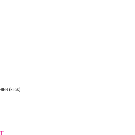
HIER (klick).
T